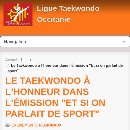
Panneau de gestion des cookies
Ligue Taekwondo
Occitanie
Accueil
Le Taekwondo à l'honneur dans l'émission "Et si on parlait de
sport"
LE TAEKWONDO À
L'HONNEUR DANS
L'ÉMISSION "ET SI ON
PARLAIT DE SPORT"
EVENEMENTS REGIONAUX