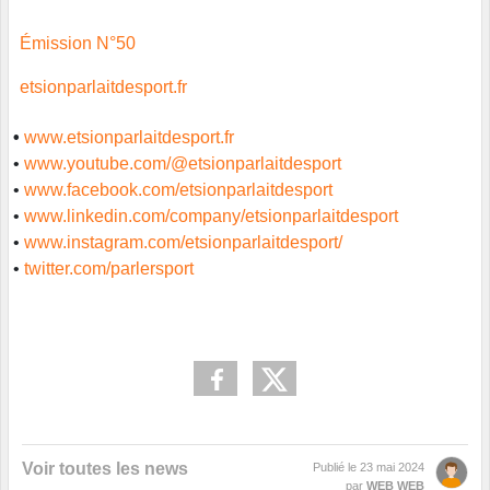
Émission N°50
etsionparlaitdesport.fr
•
www.etsionparlaitdesport.fr
•
www.youtube.com/@etsionparlaitd
esport
•
www.facebook.com/etsionp
arlaitdesport
•
www.linkedin.com/company/etsionparlaitdesport
•
www.instagram.com/etsionparlaitdesport/
•
twitter.com/parlersport
Voir toutes les news
Publié le
23 mai 2024
par
WEB WEB