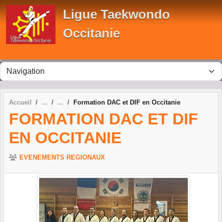
Panneau de gestion des cookies
Ligue Taekwondo
Occitanie
Accueil
Formation DAC et DIF en Occitanie
FORMATION DAC ET DIF
EN OCCITANIE
EVENEMENTS REGIONAUX