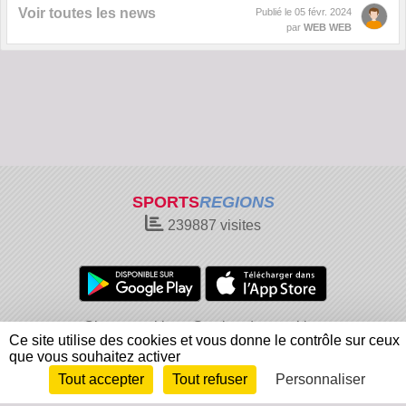
Voir toutes les news
Publié le
05 févr. 2024
par
WEB WEB
SPORTS
REGIONS
239887
visites
Charte cookies
Gestion des cookies
Ce site utilise des cookies et vous donne le contrôle sur ceux
Informations légales
Signaler un contenu inapproprié
que vous souhaitez activer
Tout accepter
Tout refuser
Personnaliser
Envie de participer ?
Connexion