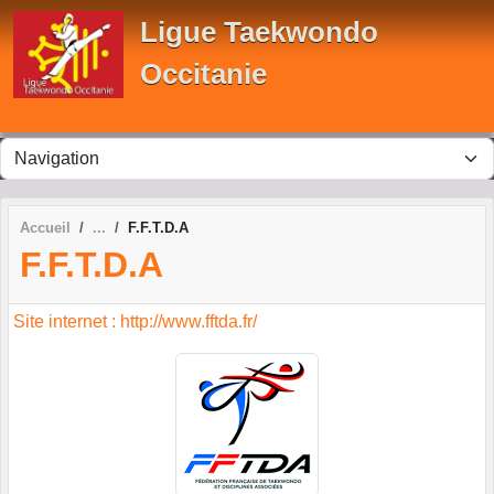
Panneau de gestion des cookies
Ligue Taekwondo
Occitanie
Accueil
F.F.T.D.A
F.F.T.D.A
Site internet : http://www.fftda.fr/