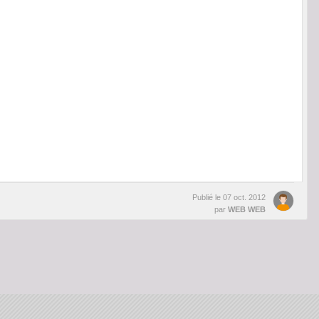
Publié le
07 oct. 2012
par
WEB WEB