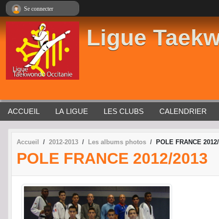
Panneau de gestion des cookies
Se connecter
Ligue Taekw
ACCUEIL
LA LIGUE
LES CLUBS
CALENDRIER
Accueil
2012-2013
Les albums photos
POLE FRANCE 2012/
POLE FRANCE 2012/2013