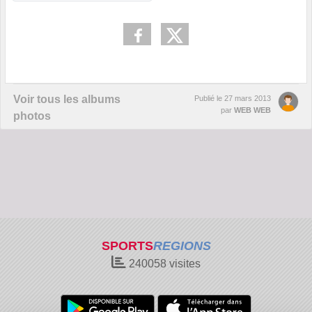
Voir tous les albums
Publié le
27 mars 2013
par
WEB WEB
photos
SPORTS
REGIONS
240058
visites