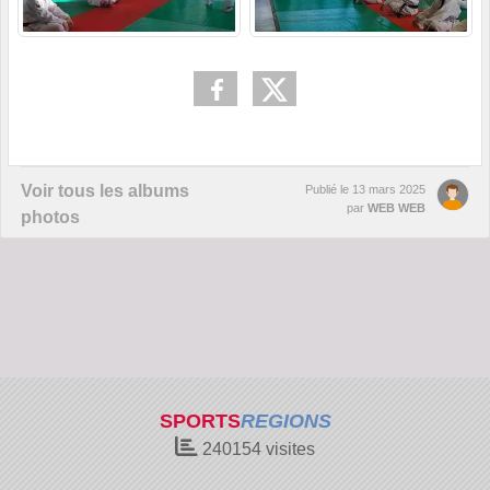
Voir tous les albums
Publié le
13 mars 2025
par
WEB WEB
photos
SPORTS
REGIONS
240154
visites