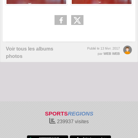
Voir tous les albums
Publié le
13 févr. 2017
par
WEB WEB
photos
SPORTS
REGIONS
239937
visites