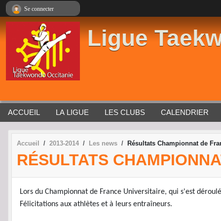
Panneau de gestion des cookies
Se connecter
Ligue Taekw
ACCUEIL
LA LIGUE
LES CLUBS
CALENDRIER
Accueil
2013-2014
Les news
Résultats Championnat de Fran
RÉSULTATS CHAMPIONNAT
Lors du
Championnat de France Universitaire, qui s'est déroulé
Félicitations
aux athlètes et à leurs entraîneurs.