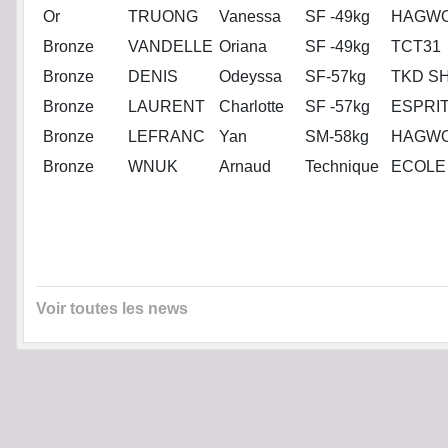
Or
TRUONG
Vanessa
SF -49kg
HAGWO
Bronze
VANDELLE
Oriana
SF -49kg
TCT31
Bronze
DENIS
Odeyssa
SF-57kg
TKD S
Bronze
LAURENT
Charlotte
SF -57kg
ESPRI
Bronze
LEFRANC
Yan
SM-58kg
HAGWO
Bronze
WNUK
Arnaud
Technique
ECOLE
Voir toutes les news