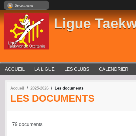
Panneau de gestion des cookies
Se connecter
Ligue Taekw
ACCUEIL
LA LIGUE
LES CLUBS
CALENDRIER
Accueil
2025-2026
Les documents
LES DOCUMENTS
79 documents