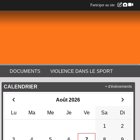
Participer au site :
DOCUMENTS
VIOLENCE DANS LE SPORT
CALENDRIER
+ d'évènements
Août 2026
Lu
Ma
Me
Je
Ve
Sa
Di
1
2
3
4
5
6
7
8
9