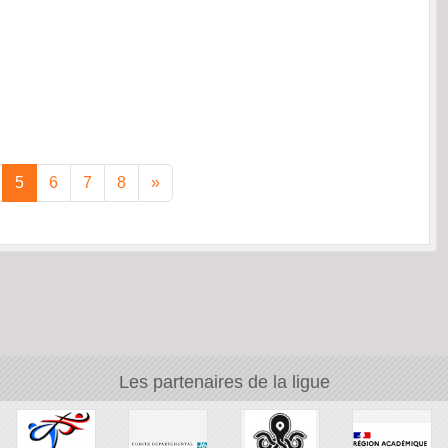
5
6
7
8
»
Les partenaires de la ligue