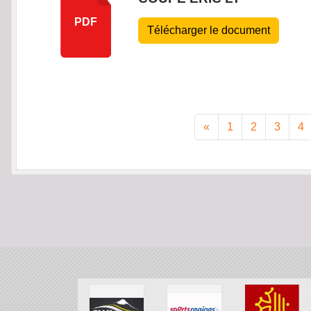
PDF
Télécharger le document
«
1
2
3
4