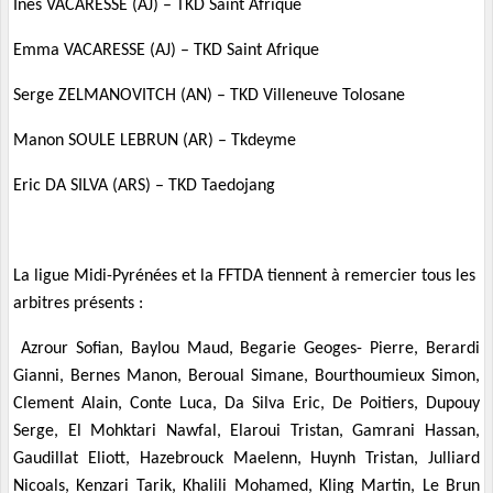
Inès VACARESSE (AJ) – TKD Saint Afrique
Emma VACARESSE (AJ) – TKD Saint Afrique
Serge ZELMANOVITCH (AN) – TKD Villeneuve Tolosane
Manon SOULE LEBRUN (AR) – Tkdeyme
Eric DA SILVA (ARS) – TKD Taedojang
La ligue Midi-Pyrénées et la FFTDA tiennent à remercier tous les
arbitres présents :
Azrour Sofian, Baylou Maud, Begarie Geoges- Pierre, Berardi
Gianni, Bernes Manon, Beroual Simane, Bourthoumieux Simon,
Clement Alain, Conte Luca, Da Silva Eric, De Poitiers, Dupouy
Serge, El Mohktari Nawfal, Elaroui Tristan, Gamrani Hassan,
Gaudillat Eliott, Hazebrouck Maelenn, Huynh Tristan, Julliard
Nicoals, Kenzari Tarik, Khalili Mohamed, Kling Martin, Le Brun