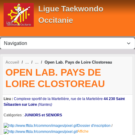
Panneau de gestion des cookies
Ligue Taekwondo
Occitanie
Accueil
Open Lab. Pays de Loire Clostoreau
OPEN LAB. PAYS DE
LOIRE CLOSTOREAU
Lieu :
Complexe sportif de la Martellière, rue de la Martelière
44 230 Saint
Sébastien sur Loire
(Nantes)
Catégories :
JUNIORS et SENIORS
Dossier d'inscription
/
Affiche