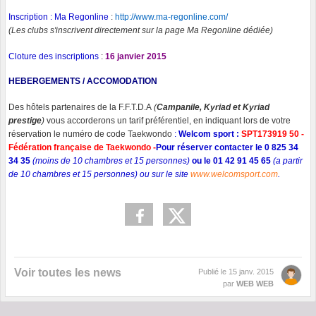
Inscription : Ma Regonline
:
http://www.ma-regonline.com/
(Les clubs s'inscrivent directement sur la page Ma Regonline dédiée)
Cloture des inscriptions
:
16 janvier 2015
HEBERGEMENTS / ACCOMODATION
Des hôtels partenaires de la F.F.T.D.A
(
Campanile, Kyriad et Kyriad
prestige
)
vous accorderons un tarif préférentiel, en indiquant lors de votre
réservation le numéro de code Taekwondo
:
Welcom sport :
SPT173919 50 -
Fédération française de Taekwondo -
Pour réserver contacter le 0 825 34
34 35
(moins de 10 chambres et 15 personnes)
ou le 01 42 91 45 65
(a partir
de 10 chambres et 15 personnes) ou sur le site
www.welcomsport.com
.
Voir toutes les news
Publié le
15 janv. 2015
par
WEB WEB