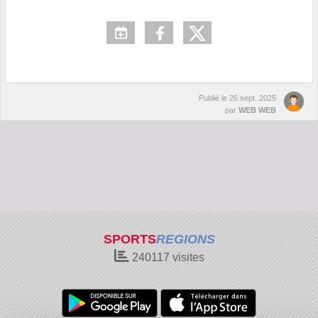
Publié le
26 sept. 2025
par
WEB WEB
SPORTS
REGIONS
240117
visites