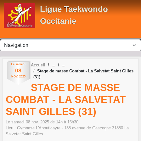
Panneau de gestion des cookies
Ligue Taekwondo
Occitanie
Le
samedi
Accueil
08
Stage de masse Combat - La Salvetat Saint Gilles
(31)
NOV.
2025
STAGE DE MASSE
COMBAT - LA SALVETAT
SAINT GILLES (31)
Le
samedi
08
nov.
2025
de 14h à 16h30
Lieu :
Gymnase L'Apouticayre - 138 avenue de Gascogne
31880
La
Salvetat Saint Gilles