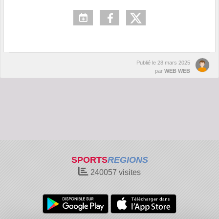
Publié le
28 mars 2025
par
WEB WEB
SPORTS
REGIONS
240057
visites