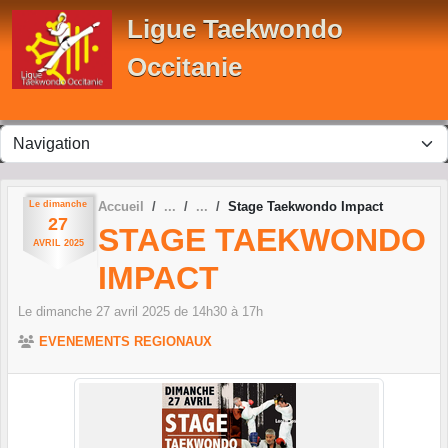
Panneau de gestion des cookies
Ligue Taekwondo
Occitanie
Le
dimanche
Accueil
Stage Taekwondo Impact
27
STAGE TAEKWONDO
AVRIL
2025
IMPACT
Le
dimanche
27
avril
2025
de 14h30 à 17h
EVENEMENTS REGIONAUX